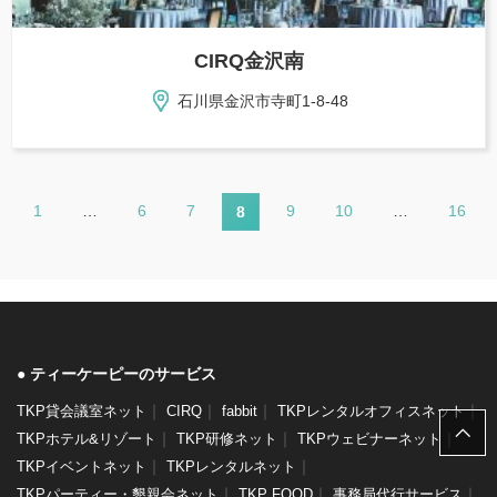
CIRQ金沢南
石川県金沢市寺町1-8-48
1
…
6
7
9
10
…
16
8
ティーケーピーのサービス
｜
｜
｜
｜
TKP貸会議室ネット
CIRQ
fabbit
TKPレンタルオフィスネット
｜
｜
｜
TKPホテル&リゾート
TKP研修ネット
TKPウェビナーネット
｜
｜
TKPイベントネット
TKPレンタルネット
｜
｜
｜
TKPパーティー・懇親会ネット
TKP FOOD
事務局代行サービス