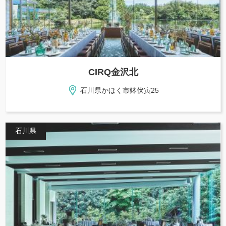
CIRQ金沢北
石川県かほく市鉢伏寅25
石川県