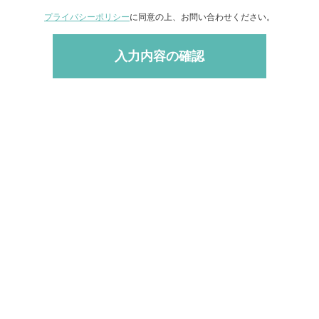
プライバシーポリシー
に同意の上、お問い合わせください。
｜
｜
｜
タルオフィスネット
TKPホテル&リゾート
TKP研修ネット
TKPウェ
｜
｜
｜
｜
事務局代行サービス
採用代行サービス
TKPトラベルネット
運営会社
｜
｜
ディアガイドライン
外部送信規律に基づく表記
サステナビリティ方針
｜
｜
・職場環境の整備に関する方針
健康経営への取り組み
利用規約・キャ