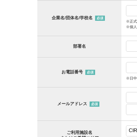
企業名/団体名/学校名
必須
※正式
※個人
部署名
お電話番号
必須
※日中
メールアドレス
必須
ご利用施設名