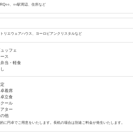
IRQ○○、○○駅周辺、住所など
トリエウェアハウス、ヨーロピアンクリスタルなど
ビュッフェ
コース
お弁当・軽食
なし
未定
円卓着席
円卓立食
スクール
シアター
その他
的に円卓でご用意をいたします。長机の場合は別途ご料金が発生いたします。