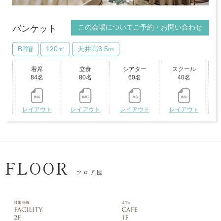
この会場についてご予約・お問い合わせ
バンケット
B2階
120㎡
天井高3.5m
着席
立食
シアター
スクール
84名
80名
60名
40名
レイアウト
レイアウト
レイアウト
レイアウト
FLOOR
フロア図