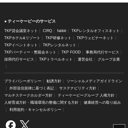
ティーケーピーのサービス
｜
｜
｜
｜
TKP貸会議室ネット
CIRQ
fabbit
TKPレンタルオフィスネット
｜
｜
｜
TKPホテル&リゾート
TKP研修ネット
TKPウェビナーネット
｜
｜
TKPイベントネット
TKPレンタルネット
｜
｜
｜
TKPパーティー・懇親会ネット
TKP FOOD
事務局代行サービス
｜
｜
｜
採用代行サービス
TKPトラベルネット
運営会社
グループ企業
｜
｜
｜
プライバシーポリシー
勧誘方針
ソーシャルメディアガイドライン
｜
｜
｜
外部送信規律に基づく表記
サステナビリティ方針
｜
｜
マルチステークホルダー方針
ティーケーピーグループ 人権方針
｜
人材育成方針・職場環境の整備に関する方針
健康経営への取り組み
｜
｜
利用規約・キャンセルポリシー