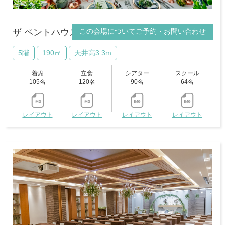
この会場についてご予約・お問い合わせ
ザ ペントハウススイート
VRビュー
5階
190㎡
天井高3.3m
着席
立食
シアター
スクール
105名
120名
90名
64名
レイアウト
レイアウト
レイアウト
レイアウト