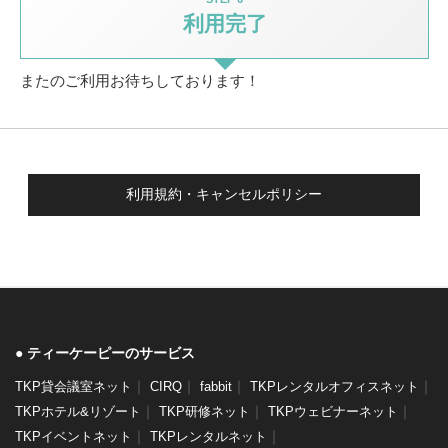
利用完了
またのご利用お待ちしております！
利用規約・キャンセルポリシー
ティーケーピーのサービス
｜
｜
｜
｜
TKP貸会議室ネット
CIRQ
fabbit
TKPレンタルオフィスネット
｜
｜
｜
TKPホテル&リゾート
TKP研修ネット
TKPウェビナーネット
｜
｜
TKPイベントネット
TKPレンタルネット