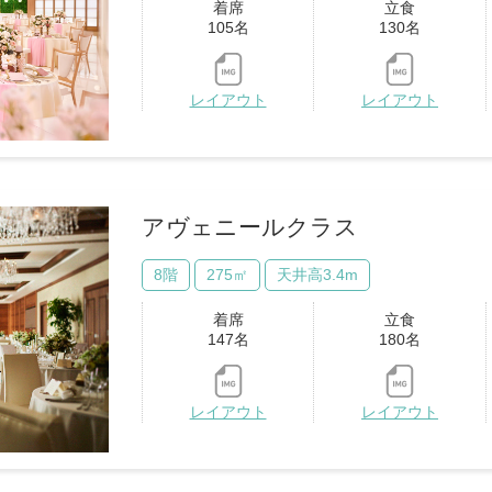
着席
立食
105名
130名
レイアウト
レイアウト
アヴェニールクラス
8階
275㎡
天井高3.4m
着席
立食
147名
180名
レイアウト
レイアウト