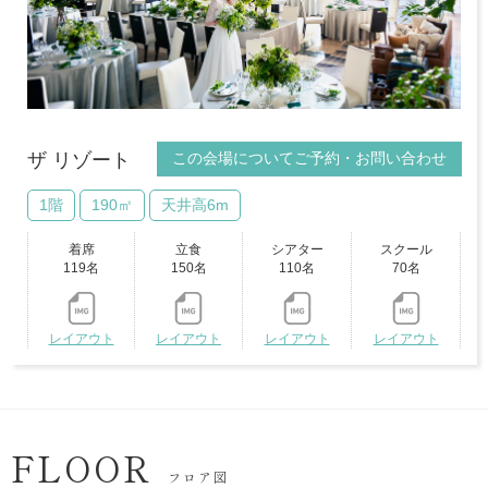
この会場についてご予約・お問い合わせ
ザ リゾート
1階
190㎡
天井高6m
着席
立食
シアター
スクール
119名
150名
110名
70名
レイアウト
レイアウト
レイアウト
レイアウト
FLOOR
フロア図