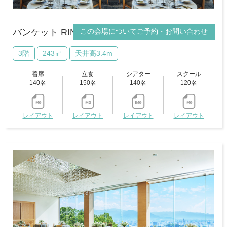
この会場についてご予約・お問い合わせ
バンケット RIN
3階
243㎡
天井高3.4m
着席
立食
シアター
スクール
140名
150名
140名
120名
レイアウト
レイアウト
レイアウト
レイアウト