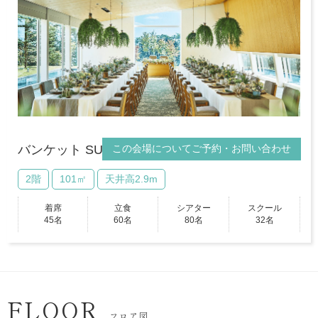
この会場についてご予約・お問い合わせ
バンケット SUI
2階
101㎡
天井高2.9m
着席
立食
シアター
スクール
45名
60名
80名
32名
FLOOR
フロア図