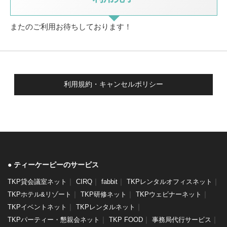
またのご利用お待ちしております！
利用規約・キャンセルポリシー
ティーケーピーのサービス
｜
｜
｜
｜
TKP貸会議室ネット
CIRQ
fabbit
TKPレンタルオフィスネット
｜
｜
｜
TKPホテル&リゾート
TKP研修ネット
TKPウェビナーネット
｜
｜
TKPイベントネット
TKPレンタルネット
｜
｜
｜
TKPパーティー・懇親会ネット
TKP FOOD
事務局代行サービス