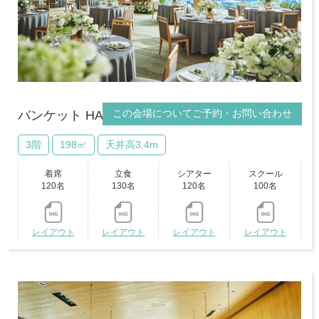
この会場についてご予約・お問い合わせ
バンケット HAKU
3階
198㎡
天井高3.4m
着席
立食
シアター
スクール
120名
130名
120名
100名
レイアウト
レイアウト
レイアウト
レイアウト