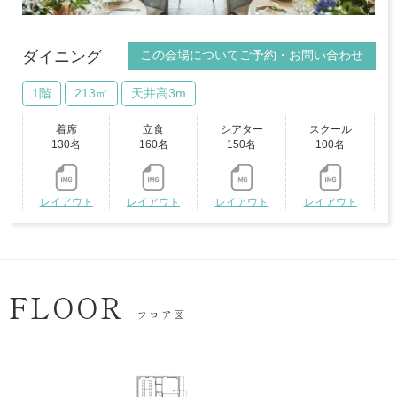
この会場についてご予約・お問い合わせ
ダイニング
1階
213㎡
天井高3m
着席
立食
シアター
スクール
130名
160名
150名
100名
レイアウト
レイアウト
レイアウト
レイアウト
FLOOR
フロア図