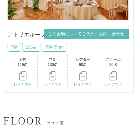
この会場についてご予約・お問い合わせ
アトリエルーフトップテラス
VRビュー
7階
196㎡
天井高4m
着席
立食
シアター
スクール
119名
130名
90名
90名
レイアウト
レイアウト
レイアウト
レイアウト
FLOOR
フロア図