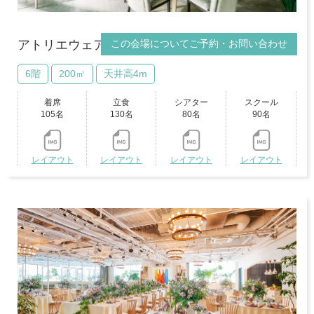
この会場についてご予約・お問い合わせ
アトリエウェアハウス
VRビュー
6階
200㎡
天井高4m
着席
立食
シアター
スクール
105名
130名
80名
90名
レイアウト
レイアウト
レイアウト
レイアウト