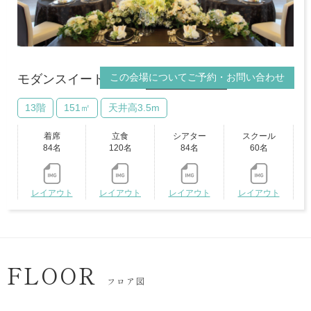
この会場についてご予約・お問い合わせ
モダンスイート
VRビュー
13階
151㎡
天井高3.5m
着席
立食
シアター
スクール
84名
120名
84名
60名
レイアウト
レイアウト
レイアウト
レイアウト
FLOOR
フロア図