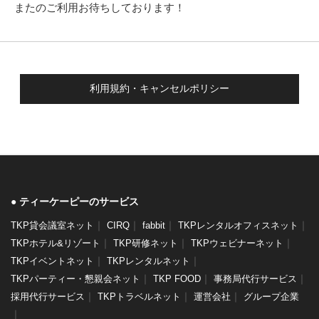
またのご利用お待ちしております！
利用規約・キャンセルポリシー
ティーケーピーのサービス
｜
｜
｜
｜
TKP貸会議室ネット
CIRQ
fabbit
TKPレンタルオフィスネット
｜
｜
｜
TKPホテル&リゾート
TKP研修ネット
TKPウェビナーネット
｜
｜
TKPイベントネット
TKPレンタルネット
｜
｜
｜
TKPパーティー・懇親会ネット
TKP FOOD
事務局代行サービス
｜
｜
｜
採用代行サービス
TKPトラベルネット
運営会社
グループ企業
｜