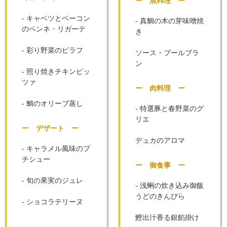
ー 魚料理 ー
- キャベツとベーコン
- 真鯛の木の芽味噌焼
のペンネ・リガーテ
き
- 彩り野菜のピラフ
ソース・ブールブラ
ン
- 照り焼きチキンピッ
ツァ
ー 肉料理 ー
- 鯛のオリーブ蒸し
- 特選豚と春野菜のグ
リエ
ー デザート ー
デュカのアロマ
- キャラメル風味のプ
チシュー
ー 御食事 ー
- 旬の果実のジュレ
- 浅蜊の炊き込み御飯 
うどのきんぴら
- ショコラテリーヌ
鰹出汁香る銀餡掛け