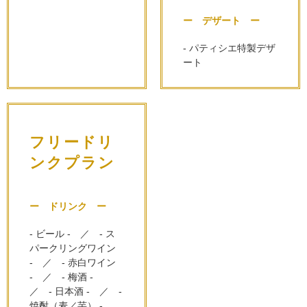
ー デザート ー
- パティシエ特製デザ
ート
フリードリ
ンクプラン
ー ドリンク ー
- ビール -　／　- ス
パークリングワイン 
-　／　- 赤白ワイン 
-　／　- 梅酒 -　
／　- 日本酒 -　／　- 
焼酎（麦／芋） -　