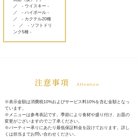
／　- ウイスキー -　
／　- ハイボール -　
／　- カクテル20種 
-　／　- ソフトドリ
ンク5種 -
注意事項
Attention
※表示金額は消費税10%およびサービス料10%を含む金額となっ
ています。
※メニューは参考表記です。季節により食材や盛り付け、お皿の
変更がございますのでご了承ください。
※パーティー承りにあたり最低保証料金を設けております。詳し
くは担当までお問い合わせください。