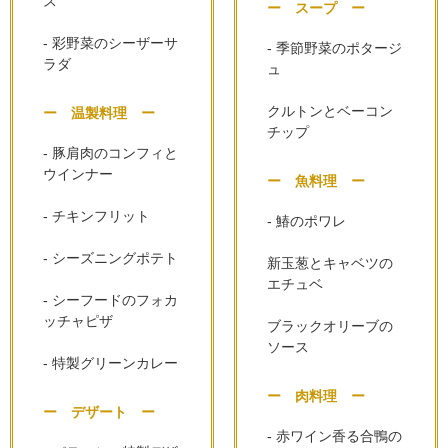
ス
ー スープ ー
- 彩野菜のシーザーサ
- 季節野菜のポタージ
ラダ
ュ
クルトンとベーコン
ー 温製料理 ー
チップ
- 豚肩肉のコンフィと
ウインナー
ー 魚料理 ー
- チキンフリット
- 鰆のポワレ
- シーズニングポテト
新玉葱とキャベツの
エチュベ
- シーフードのフォカ
ッチャピザ
ブラックオリーブの
ソース
- 特製グリーンカレー
ー 肉料理 ー
ー デザート ー
- 赤ワイン香る合鴨の