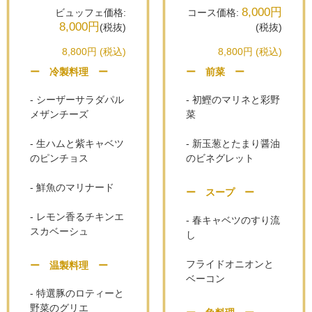
8,000円
ビュッフェ価格:
コース価格:
8,000円
(税抜)
(税抜)
8,800円 (税込)
8,800円 (税込)
ー 冷製料理 ー
ー 前菜 ー
- シーザーサラダパル
- 初鰹のマリネと彩野
メザンチーズ
菜
- 生ハムと紫キャベツ
- 新玉葱とたまり醤油
のピンチョス
のビネグレット
- 鮮魚のマリナード
ー スープ ー
- レモン香るチキンエ
- 春キャベツのすり流
スカベーシュ
し
フライドオニオンと
ー 温製料理 ー
ベーコン
- 特選豚のロティーと
野菜のグリエ