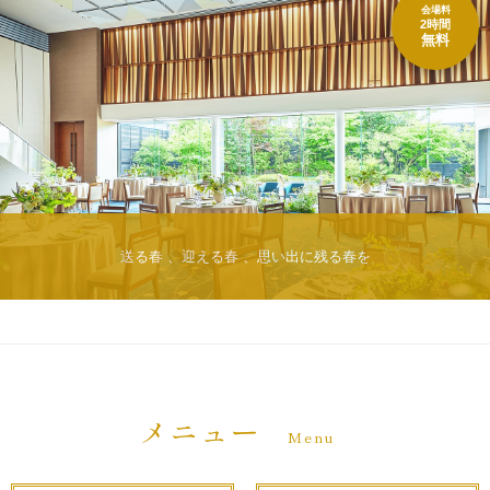
会場料
2時間
無料
送る春 、迎える春 、思い出に残る春を
メニュー
Menu